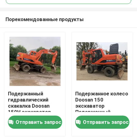
Порекомендованные продукты
Подержанный
Подержанное колесо
Домой
гидравлический
Doosan 150
скакалка Doosan
экскаватор
150H экскаватор
Подержанный
Продукты
Подержанный
экскаватор Doosan
Отправить запрос
Отправить запрос
экскаватор Doosan
Видеозаписи