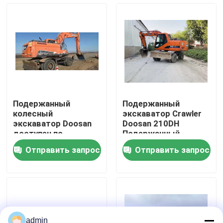
О нас
Экскурсия по заводу
Контроль качества
Подержанный
Подержанный
колесный
экскаватор Crawler
Свяжитесь с нами
экскаватор Doosan
Doosan 210DH
доступен по
Подержанный
приемлемой цене с
экскаватор Doosan
Отправить запрос
Отправить запрос
низким рабочим
Запросите цитату
временем
Дорожно-строительная техника
Использованные строительные машины
admin