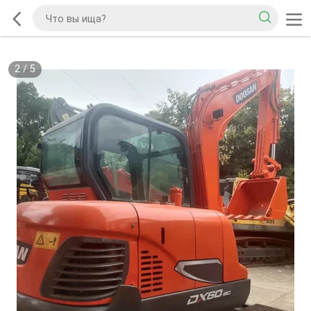
2
/
5