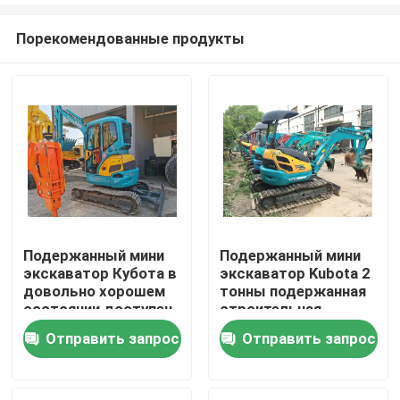
Порекомендованные продукты
Подержанный мини
Подержанный мини
экскаватор Кубота в
экскаватор Kubota 2
Домой
довольно хорошем
тонны подержанная
состоянии доступен
строительная
сейчас
техника
Отправить запрос
Отправить запрос
Продукты
Видеозаписи