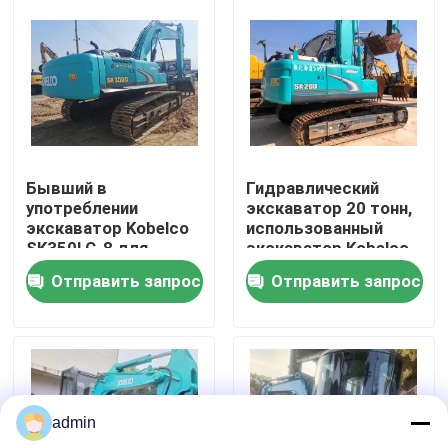
О нас
Экскурсия по заводу
Контроль качества
Бывший в
Гидравлический
употреблении
экскаватор 20 тонн,
экскаватор Kobelco
использованный
Свяжитесь с нами
SK350LC-8 для
экскаватор Kobelco
строительства
200 для дорожного
Отправить запрос
Отправить запрос
дорог
строительства
Запросите цитату
Дорожно-строительная техника
admin
Использованные строительные машины