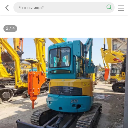
2
/
4