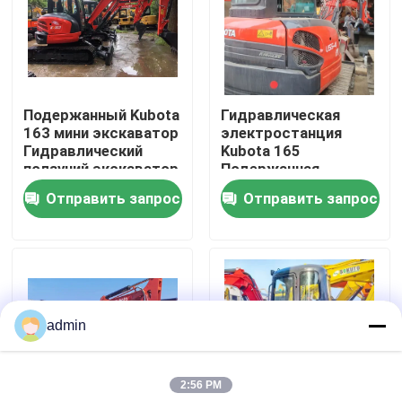
О нас
Экскурсия по заводу
Подержанный Kubota
Гидравлическая
163 мини экскаватор
электростанция
Гидравлический
Kubota 165
Контроль качества
ползучий экскаватор
Подержанная
оригинальный
строительная
Отправить запрос
Отправить запрос
двигатель
техника
Свяжитесь с нами
Запросите цитату
admin
Дорожно-строительная техника
2:56 PM
Использованные строительные машины