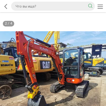
2
/
4