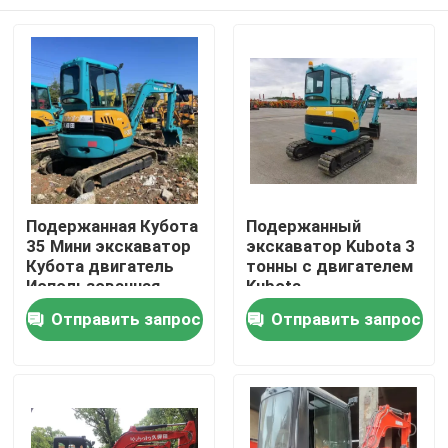
Подержанная Кубота
Подержанный
35 Мини экскаватор
экскаватор Kubota 3
Кубота двигатель
тонны с двигателем
Использованная
Kubota
строительная
Домой
Отправить запрос
Отправить запрос
техника
Продукты
Видеозаписи