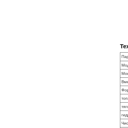
Те
Па
Мо
Мо
Вме
Фо
топ
тяг
гид
Чис