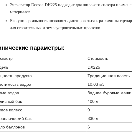
Экскаватор Doosan DH225 подходит для широкого спектра применен
материалов.
Его универсальность позволяет адаптироваться к различным сценар
для строительных и землеустроительных проектов.
хнические параметры:
раметр
Стоимость
дель
DX225
щность продукта
Традиционная власть
стимость ведра
10,03 м3
рма ведра
Задние буровые маш
ливный бак
400 л
овое колесо
9
равлический бак
330 л
ло баллонов
6