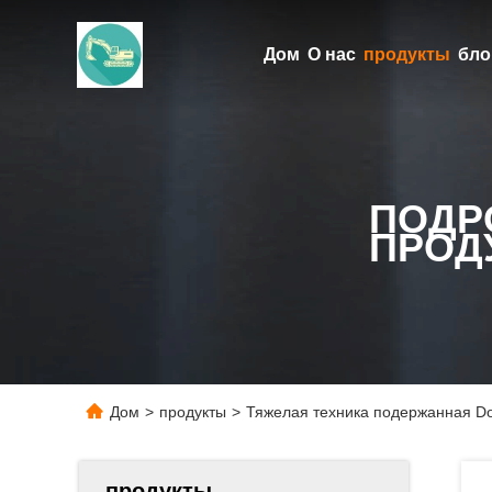
Дом
О нас
продукты
бло
ПОДР
ПРОД
Дом
>
продукты
>
Тяжелая техника подержанная Do
продукты