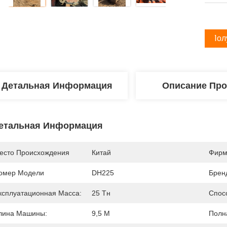
Пол
Детальная Информация
Описание Про
етальная Информация
есто Происхождения
Китай
Фирм
омер Модели
DH225
Брен
ксплуатационная Масса:
25 Тн
Спос
лина Машины:
9,5 M
Полн