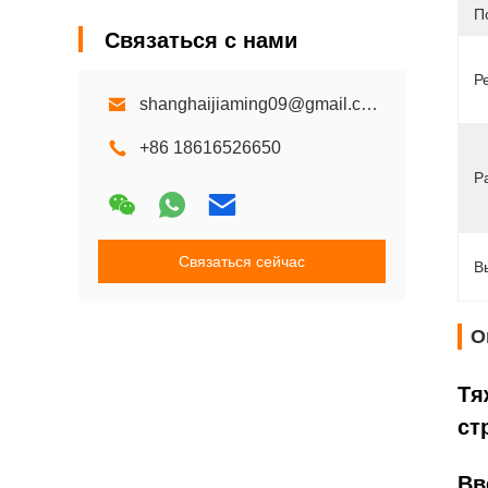
П
Связаться с нами
Р
shanghaijiaming09@gmail.com
+86 18616526650
Р
Связаться сейчас
В
О
Тя
ст
Вв