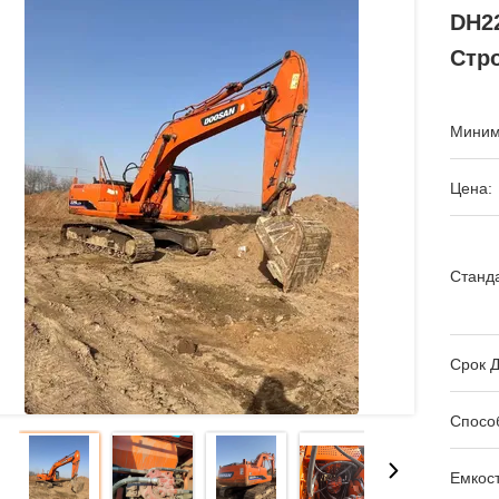
DH2
Стр
Миним
Цена:
Станда
Срок Д
Спосо
Емкост