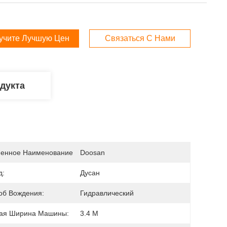
учите Лучшую Цену
Связаться С Нами
дукта
енное Наименование
Doosan
д:
Дусан
об Вождения:
Гидравлический
ая Ширина Машины:
3.4 М