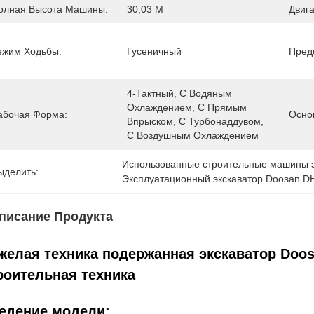
олная Высота Машины:
30,03 М
Двига
ежим Ходьбы:
Гусеничный
Пред
4-Тактный, С Водяным 
Охлаждением, С Прямым 
абочая Форма:
Осно
Впрыском, С Турбонаддувом, 
С Воздушным Охлаждением
Использованные строительные машины 
ыделить:
Эксплуатационный экскаватор Doosan D
писание Продукта
желая техника подержанная экскаватор Doo
роительная техника
едение модели: