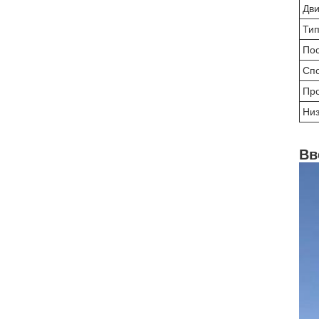
Дви
Тип
По
Сп
Про
Низ
Вв