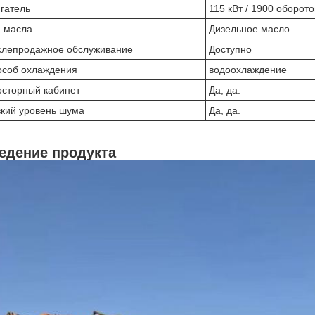
гатель
115 кВт / 1900 оборото
 масла
Дизельное масло
слепродажное обслуживание
Доступно
особ охлаждения
водоохлаждение
сторный кабинет
Да, да.
кий уровень шума
Да, да.
едение продукта