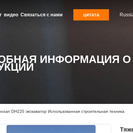
г
видео
Связаться с нами
цитата
Russi
ОБНАЯ ИНФОРМАЦИЯ О
УКЦИИ
osan DH225 экскаватор Использованная строительная техника
Тяж