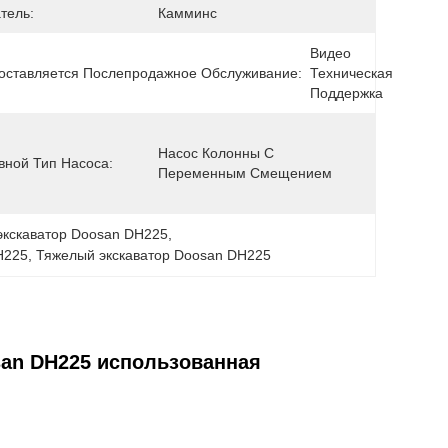
тель:
Камминс
Видео 
оставляется Послепродажное Обслуживание:
Техническая 
Поддержка
Насос Колонны С 
вной Тип Насоса:
Переменным Смещением
экскаватор Doosan DH225
, 
H225
, 
Тяжелый экскаватор Doosan DH225
san DH225 использованная