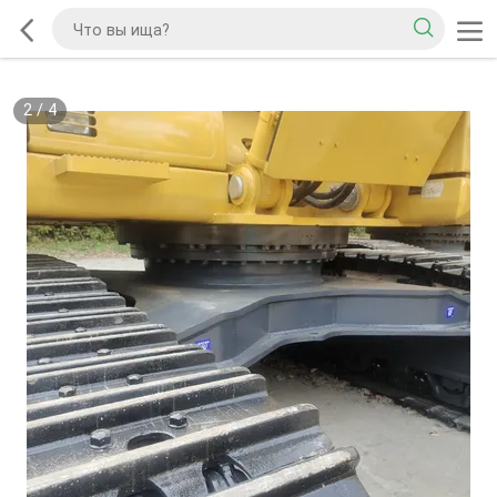
2
/
4