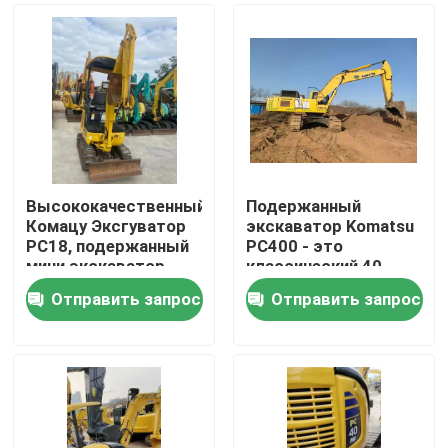
Высококачественный
Подержанный
Комацу Эксгуватор
экскаватор Komatsu
PC18, подержанный
PC400 - это
мини экскаватор
классический 40-
тонный экскаватор
Отправить запрос
Отправить запрос
из Японии
Домой
Продукты
Видеозаписи