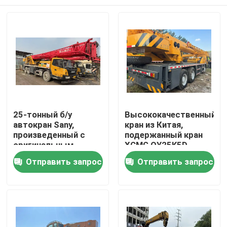
25-тонный б/у
Высококачественный
автокран Sany,
кран из Китая,
произведенный с
подержанный кран
оригинальным
XCMG QY25K5D
оборудованием в
Домой
Отправить запрос
Отправить запрос
2020 году
Продукты
Видеозаписи