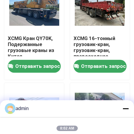
О нас
Экскурсия по заводу
XCMG Кран QY70K,
XCMG 16-тонный
Подержанные
грузовик-кран,
грузовые краны из
грузовик-кран,
Контроль качества
Китая
превосходное
качество
Отправить запрос
Отправить запрос
Свяжитесь с нами
Запросите цитату
admin
Дорожно-строительная техника
8:02 AM
Использованные строительные машины