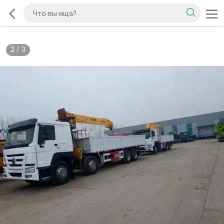
2
/
3