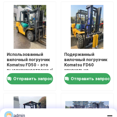
О нас
Экскурсия по заводу
Контроль качества
Использованный
Подержанный
вилочный погрузчик
вилочный погрузчик
Свяжитесь с нами
Komatsu FD50 - это
Komatsu FD60
высококачественный
изначально
вилочный погрузчик
импортирован из
Отправить запрос
Отправить запрос
Komatsu из Китая
Японии
Запросите цитату
Дорожно-строительная техника
Использованные строительные машины
admin