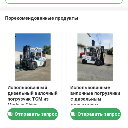
Порекомендованные продукты
Использованный
Использованные
Домой
дизельный вилочный
вилочные погрузчики
погрузчик TCM из
с дизельным
Made in China
двигателем
Продукты
грузоподъемностью
Отправить запрос
Отправить запрос
3 тонны TCM
Видеозаписи