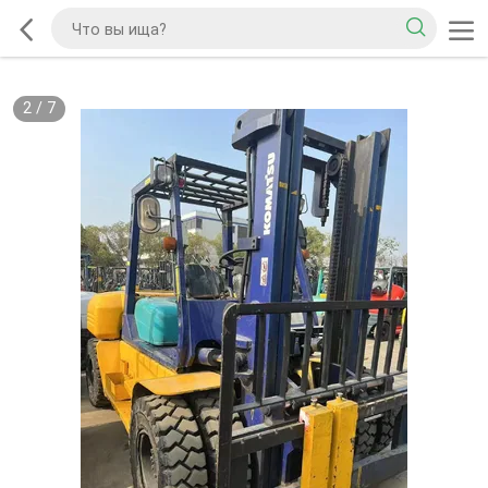
2
/
7