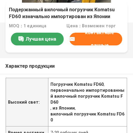
Подержанный вилочный погрузчик Komatsu
FD60 изначально импортирован из Японии
MOQ：1 единица
Цена：Возможен торг
контактные
Лучшая цена
данные
Характер продукции
Погрузчик Komatsu FD60
,
первоначально импортированны
й вилочный погрузчик Komatsu F
Высокий свет:
D60
,
из Японии
,
вилочный погрузчик Komatsu FD6
0
Время доставки
7-20 рабочих дней