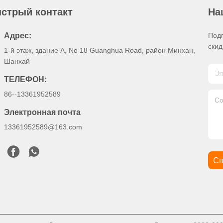
стрый контакт
На
Адрес:
Подп
скид
1-й этаж, здание А, No 18 Guanghua Road, район Минхан,
Шанхай
ТЕЛЕФОН:
86--13361952589
Электронная почта
13361952589@163.com
Св